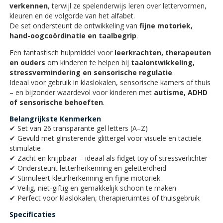
verkennen
, terwijl ze spelenderwijs leren over lettervormen,
kleuren en de volgorde van het alfabet.
De set ondersteunt de ontwikkeling van
fijne motoriek,
hand-oogcoördinatie en taalbegrip
.
Een fantastisch hulpmiddel voor
leerkrachten, therapeuten
en ouders
om kinderen te helpen bij
taalontwikkeling,
stressvermindering en sensorische regulatie
.
Ideaal voor gebruik in klaslokalen, sensorische kamers of thuis
– en bijzonder waardevol voor kinderen met
autisme, ADHD
of sensorische behoeften
.
Belangrijkste Kenmerken
✔ Set van 26 transparante gel letters (A–Z)
✔ Gevuld met glinsterende glittergel voor visuele en tactiele
stimulatie
✔ Zacht en knijpbaar – ideaal als fidget toy of stressverlichter
✔ Ondersteunt letterherkenning en geletterdheid
✔ Stimuleert kleurherkenning en fijne motoriek
✔ Veilig, niet-giftig en gemakkelijk schoon te maken
✔ Perfect voor klaslokalen, therapieruimtes of thuisgebruik
Specificaties