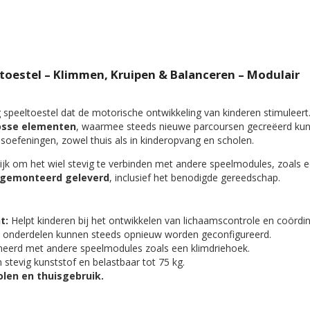
ltoestel – Klimmen, Kruipen & Balanceren – Modulair
ig speeltoestel dat de motorische ontwikkeling van kinderen stimuleert.
losse elementen
, waarmee steeds nieuwe parcoursen gecreëerd ku
nsoefeningen, zowel thuis als in kinderopvang en scholen.
jk om het wiel stevig te verbinden met andere speelmodules, zoals 
gemonteerd geleverd
, inclusief het benodigde gereedschap.
t:
Helpt kinderen bij het ontwikkelen van lichaamscontrole en coördin
e onderdelen kunnen steeds opnieuw worden geconfigureerd.
erd met andere speelmodules zoals een klimdriehoek.
tevig kunststof en belastbaar tot 75 kg.
len en thuisgebruik.