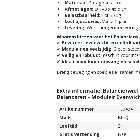
Materiaal:
Stevig kunststof
Afmetingen:
Ø 143 x 45,5 cm
Belastbaarheid:
Tot 75 kg
Leeftijdsadvies:
Vanaf 2 jaar
Levering:
Wordt
ongemonteerd
ge
Waarom kiezen voor het Balancierwi
✔
Bevordert evenwicht en coördinat
✔
Modulair en veelzijdig
: Creëer stee
✔
Veilig en robuust
, geschikt voor inte
✔
Ideaal voor kinderopvang en scho
Breng beweging en spelplezier samen m
Extra informatie: Balancierwiel
Balanceren – Modulair Evenwich
Artikelnummer
170434
Merk
BlinQ
Leeftijd
2+
Gratis verzending
Nee