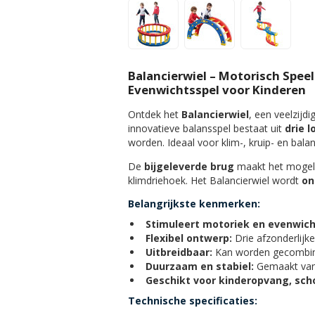
Balancierwiel – Motorisch Spee
Evenwichtsspel voor Kinderen
Ontdek het
Balancierwiel
, een veelzijd
innovatieve balansspel bestaat uit
drie 
worden. Ideaal voor klim-, kruip- en bala
De
bijgeleverde brug
maakt het mogeli
klimdriehoek. Het Balancierwiel wordt
on
Belangrijkste kenmerken:
Stimuleert motoriek en evenwich
Flexibel ontwerp:
Drie afzonderlijk
Uitbreidbaar:
Kan worden gecombine
Duurzaam en stabiel:
Gemaakt van s
Geschikt voor kinderopvang, scho
Technische specificaties: