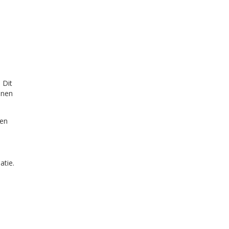
 Dit
nnen
een
atie.