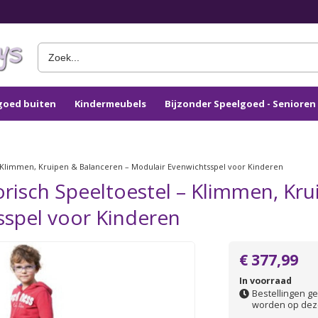
goed buiten
Kindermeubels
Bijzonder Speelgoed - Seniore
– Klimmen, Kruipen & Balanceren – Modulair Evenwichtsspel voor Kinderen
orisch Speeltoestel – Klimmen, Kru
sspel voor Kinderen
€ 377,99
In voorraad
Bestellingen ge
worden op dez