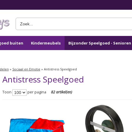
goed buiten
Kindermeubels
Bijzonder Speelgoed - Seniore
ddelen
»
Sociaal en Emotie
»
Antistress Speelgoed
Antistress Speelgoed
Toon
per pagina
82 artikel(en)