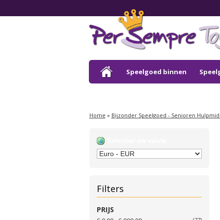
Speelgoed binnen
Speel
Outlet
Home
»
Bijzonder Speelgoed - Senioren Hulpmi
Selecteer uw valuta
Filters
PRIJS
(77)