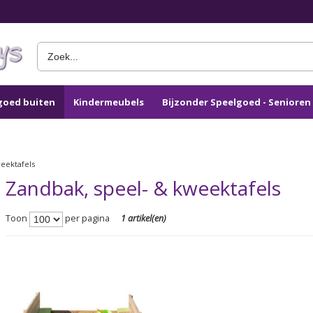
goed buiten
Kindermeubels
Bijzonder Speelgoed - Seniore
eektafels
Zandbak, speel- & kweektafels
Toon
per pagina
1 artikel(en)