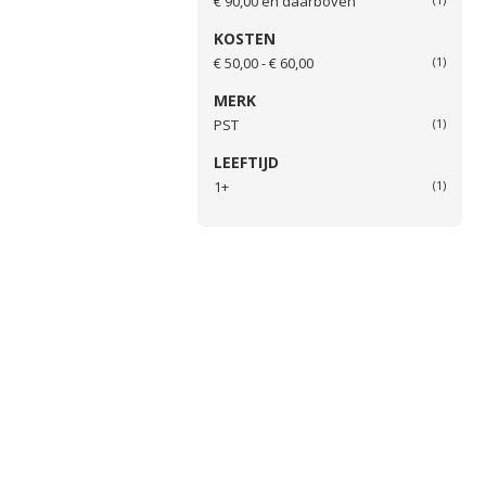
€ 90,00
en daarboven
KOSTEN
€ 50,00 - € 60,00
(1)
MERK
PST
(1)
LEEFTIJD
1+
(1)