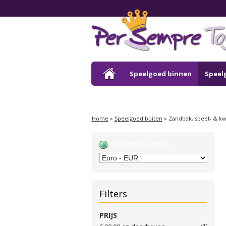
Speelgoed binnen
Speel
Outlet
Home
»
Speelgoed buiten
»
Zandbak, speel- & kw
Selecteer uw valuta
Filters
PRIJS
(1)