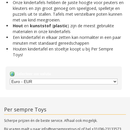
Onze kindertafels hebben de juiste hoogte voor peuters en
kleuters en zijn groot genoeg om speelgoed, spelletje en
puzzels uit te stallen. Tafels met verstelbare poten kunnen
met uw kind meegroeien.
Hout
en
kunststof
(
plastic
) zijn de meest gebruikte
materialen in onze kindertafels
Een kindertafel in elkaar zetten kan normaliter in een paar
minuten met standaard gereedschappen
Houten kindertafel en stoeltje koopt u bij Per Sempre
Toys!
Selecteer uw valuta
Per sempre Toys
Scherpe prijzen én de beste service. Afhaal ook mogelijk.
Bij vragen mailt u naar
info@persempretoys.nl
of bel
+31(0)6-23133573