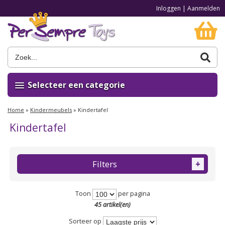
Inloggen
|
Aanmelden
Selecteer een categorie
Home
»
Kindermeubels
»
Kindertafel
Kindertafel
Filters
+
Toon
per pagina
45 artikel(en)
Sorteer op