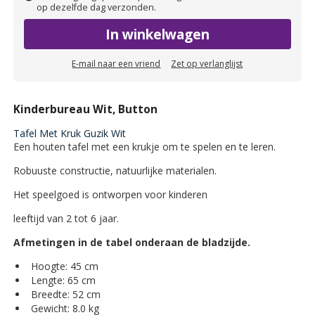
op dezelfde dag verzonden.
In winkelwagen
E-mail naar een vriend
Zet op verlanglijst
Kinderbureau Wit, Button
Tafel Met Kruk Guzik Wit
Een houten tafel met een krukje om te spelen en te leren.
Robuuste constructie, natuurlijke materialen.
Het speelgoed is ontworpen voor kinderen
leeftijd van 2 tot 6 jaar.
Afmetingen in de tabel onderaan de bladzijde.
Hoogte: 45 cm
Lengte: 65 cm
Breedte: 52 cm
Gewicht: 8.0 kg