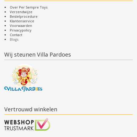
Over Per Sempre Toys
Verzendwijze
Bestelprocedure
Klantenservice
Voorwaarden
Privacypolicy
Contact
Blogs
Wij steunen Villa Pardoes
Vertrouwd winkelen