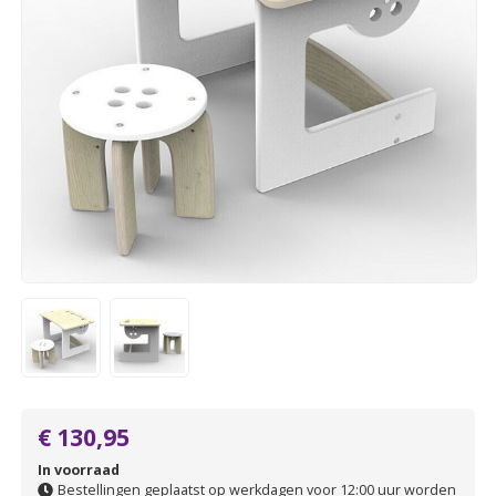
€ 130,95
In voorraad
Bestellingen geplaatst op werkdagen voor 12:00 uur worden