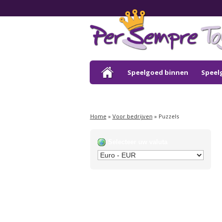
Speelgoed binnen
Speel
Outlet
Home
»
Voor bedrijven
»
Puzzels
Selecteer uw valuta