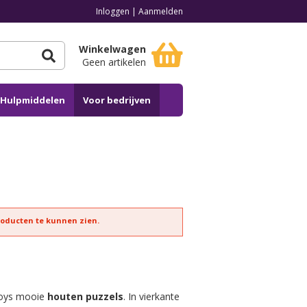
Inloggen
|
Aanmelden
Winkelwagen
Geen artikelen
n Hulpmiddelen
Voor bedrijven
roducten te kunnen zien.
Toys mooie
houten puzzels
. In vierkante