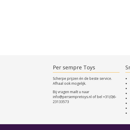
Per sempre Toys
Sn
Scherpe prijzen én de beste service.
Afhaal ook mogelijk.
Bij vragen mailt u naar
info@persempretoys.nl
of bel
+31(0)6-
23133573