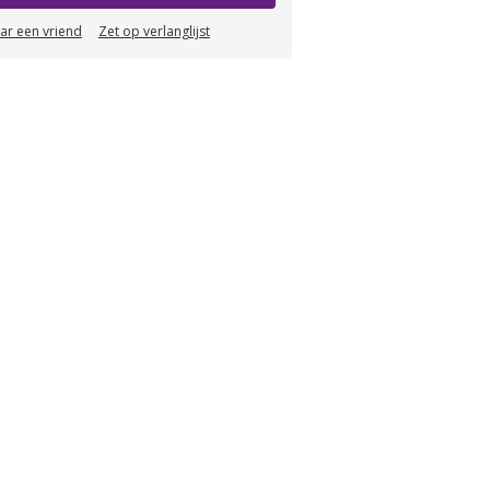
aar een vriend
Zet op verlanglijst