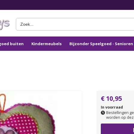
goed buiten
Kindermeubels
Bijzonder Speelgoed - Seniore
€ 10,95
In voorraad
Bestellingen ge
worden op dez