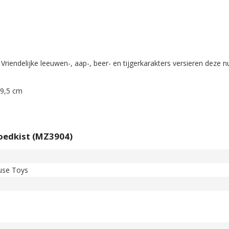
 Vriendelijke leeuwen-, aap-, beer- en tijgerkarakters versieren deze n
49,5 cm
goedkist (MZ3904)
use Toys