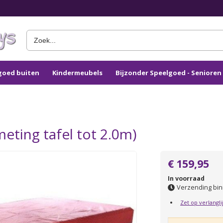
goed buiten
Kindermeubels
Bijzonder Speelgoed - Seniore
meting tafel tot 2.0m)
€ 159,95
In voorraad
Verzending bin
Zet op verlangli