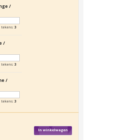
nge /
l tekens:
3
e /
)
l tekens:
3
he /
l tekens:
3
In winkelwagen